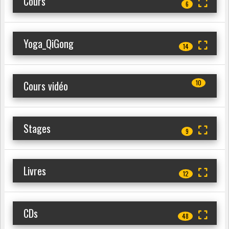
Cours
6
Yoga_QiGong
14
Cours vidéo
10
Stages
9
Livres
12
CDs
48