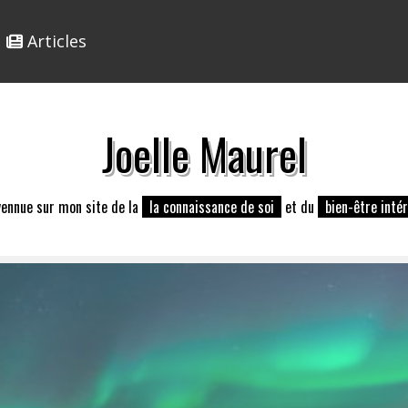
Articles
Joelle Maurel
vennue sur mon site de la
la connaissance de soi
et du
bien-être intér