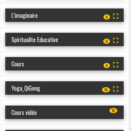
L’imaginaire
6
Spiritualite Educative
0
Cours
6
Yoga_QiGong
14
Cours vidéo
10