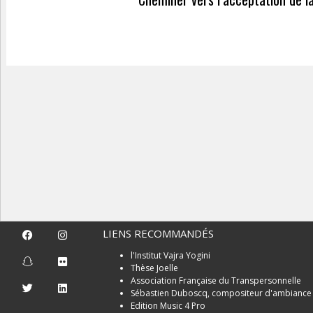
LIENS RECOMMANDÉS
l'Institut Vajra Yogini
Thèse Joelle
Association Française du Transpersonnelle
Sébastien Duboscq, compositeur d'ambiance 
Edition Music 4 Pro