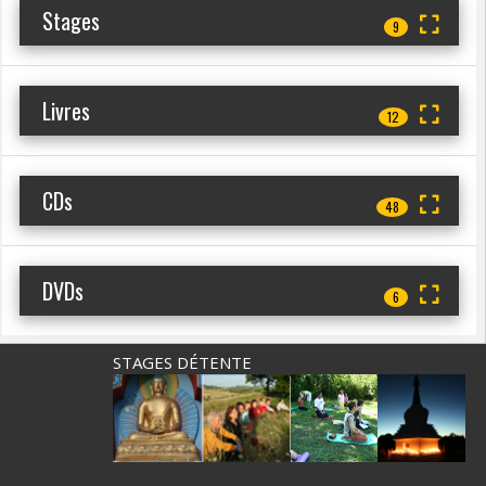
Stages
9
Livres
12
CDs
48
DVDs
6
STAGES DÉTENTE