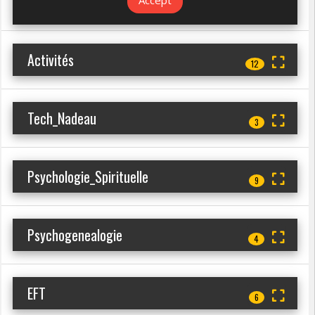
Activités
12
Tech_Nadeau
3
Psychologie_Spirituelle
9
Psychogenealogie
4
EFT
6