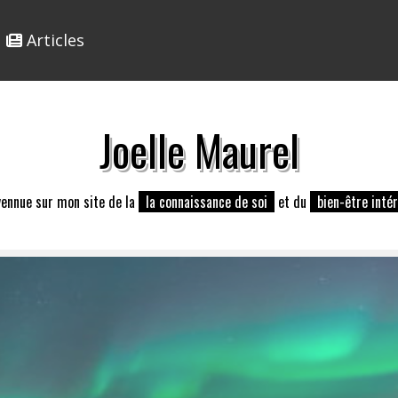
Articles
Joelle Maurel
vennue sur mon site de la
la connaissance de soi
et du
bien-être intér