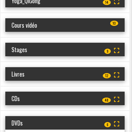
Yoga_QiGong
14
Cours vidéo
10
Stages
9
Livres
12
CDs
48
DVDs
6