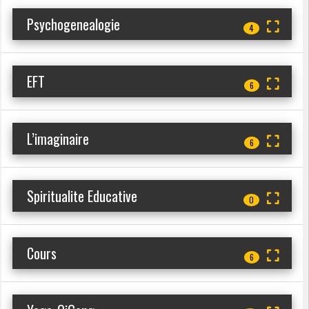
Psychogenealogie
4
EFT
6
L’imaginaire
6
Spiritualite Educative
0
Cours
6