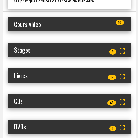
Des pratiques douces de santé et de bien-être
Cours vidéo
10
Stages
9
Livres
12
CDs
48
DVDs
6