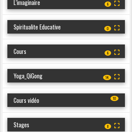
L’imaginaire
6
Spiritualite Educative
0
Cours
6
Yoga_QiGong
14
Cours vidéo
10
Stages
8