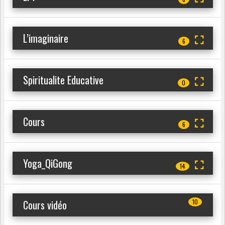
L’imaginaire
6
Spiritualite Educative
0
Cours
6
Yoga_QiGong
14
Cours vidéo
10