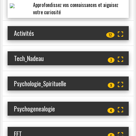
Approfondissez vos connaissances et aiguisez
votre curiosité
Activités
12
Tech_Nadeau
3
Psychologie_Spirituelle
9
Psychogenealogie
4
EFT
6