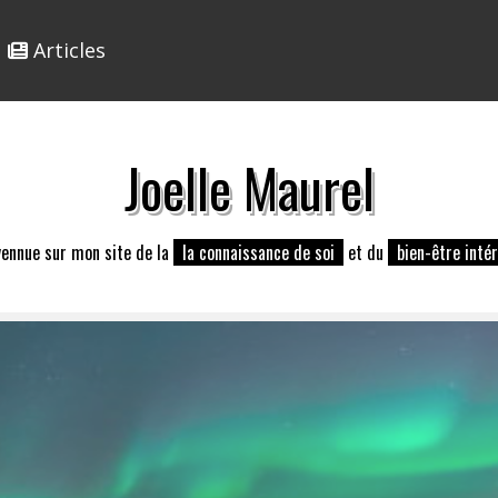
Articles
Joelle Maurel
vennue sur mon site de la
la connaissance de soi
et du
bien-être intér