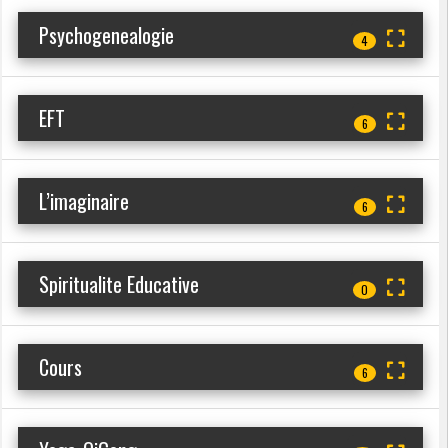
Psychogenealogie
4
EFT
6
L’imaginaire
6
Spiritualite Educative
0
Cours
6