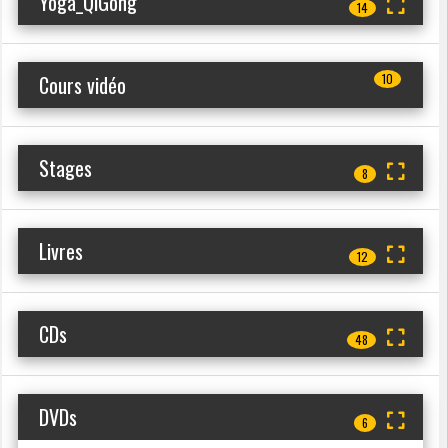
Yoga_QiGong
14
Cours vidéo
10
Stages
8
Livres
12
CDs
48
DVDs
6