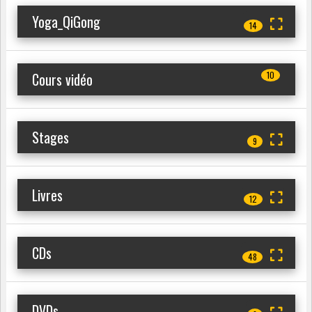
Yoga_QiGong
14
Cours vidéo
10
Stages
9
Livres
12
CDs
48
DVDs