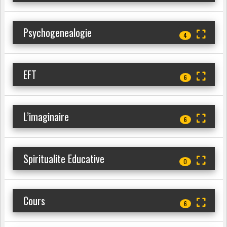
Psychogenealogie
4
EFT
6
L’imaginaire
6
Spiritualite Educative
0
Cours
6