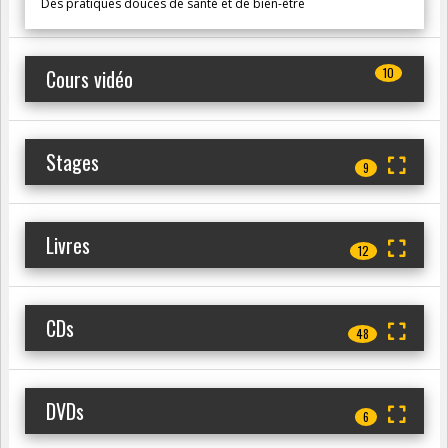
Des pratiques douces de santé et de bien-être
Cours vidéo
10
Stages
9
Livres
12
CDs
48
DVDs
6